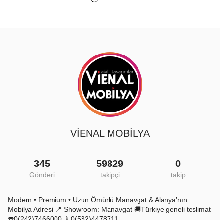
VİENAL MOBİLYA
345
59829
0
Gönderi
takipçi
takip
Modern • Premium • Uzun Ömürlü Manavgat & Alanya’nın
Mobilya Adresi 📍 Showroom: Manavgat 🚚Türkiye geneli teslimat
☎️0(242)7466000 📱0(532)4478711