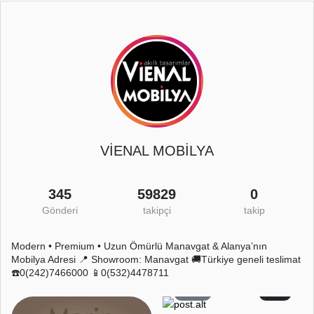
VİENAL MOBİLYA
345
59829
0
Gönderi
takipçi
takip
Modern • Premium • Uzun Ömürlü Manavgat & Alanya’nın
Mobilya Adresi 📍 Showroom: Manavgat 🚚Türkiye geneli teslimat
☎️0(242)7466000 📱0(532)4478711
59
2