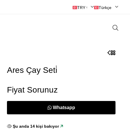
Hayallerinizi Gerçekleştirin
🛒 O
TRY ₺ | Türk Lirası
Türkçe
Ares Çay Seti̇
Fiyat Sorunuz
Whatsapp
Şu anda
16
kişi bakıyor