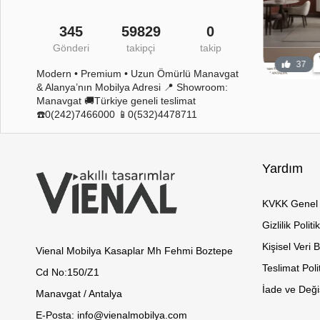
345
59829
0
Gönderi
takipçi
takip
44
12
37
Modern • Premium • Uzun Ömürlü Manavgat
& Alanya’nın Mobilya Adresi 📍 Showroom:
Manavgat 🚚Türkiye geneli teslimat
☎️0(242)7466000 📱0(532)4478711
Yardım
KVKK Genel 
Gizlilik Politi
Kişisel Veri 
Vienal Mobilya Kasaplar Mh Fehmi Boztepe
Teslimat Poli
Cd No:150/Z1
İade ve Değiş
Manavgat / Antalya
E-Posta: info@vienalmobilya.com