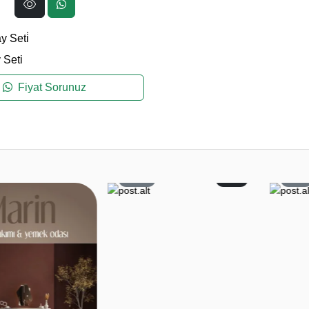
 Seti̇
 Seti
Fiyat Sorunuz
59
2
6