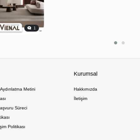
1
Kurumsal
Aydınlatma Metini
Hakkımızda
kası
İletişim
Başvuru Süreci
tikası
im Politikası