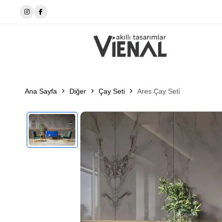
📍 Manavgat-İnegöl
Ana Sayfa
Diğer
Çay Seti
Ares Çay Seti̇