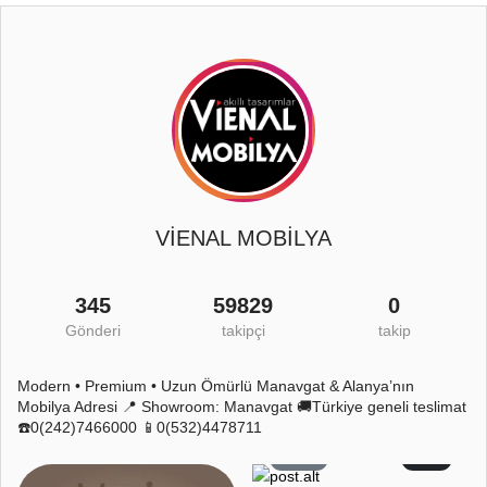
VİENAL MOBİLYA
345
59829
0
Gönderi
takipçi
takip
Modern • Premium • Uzun Ömürlü Manavgat & Alanya’nın
Mobilya Adresi 📍 Showroom: Manavgat 🚚Türkiye geneli teslimat
☎️0(242)7466000 📱0(532)4478711
59
2