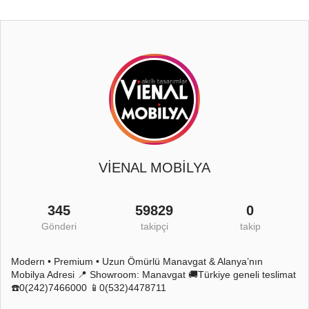
VİENAL MOBİLYA
345
59829
0
Gönderi
takipçi
takip
Modern • Premium • Uzun Ömürlü Manavgat & Alanya’nın
Mobilya Adresi 📍 Showroom: Manavgat 🚚Türkiye geneli teslimat
☎️0(242)7466000 📱0(532)4478711
59
2