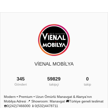
VİENAL MOBİLYA
345
59829
0
Gönderi
takipçi
takip
Modern • Premium • Uzun Ömürlü Manavgat & Alanya’nın
Mobilya Adresi 📍 Showroom: Manavgat 🚚Türkiye geneli teslimat
☎️0(242)7466000 📱0(532)4478711