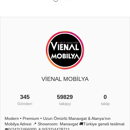
VİENAL MOBİLYA
345
59829
0
Gönderi
takipçi
takip
Modern • Premium • Uzun Ömürlü Manavgat & Alanya’nın
Mobilya Adresi 📍 Showroom: Manavgat 🚚Türkiye geneli teslimat
☎️0(242)7466000 📱0(532)4478711