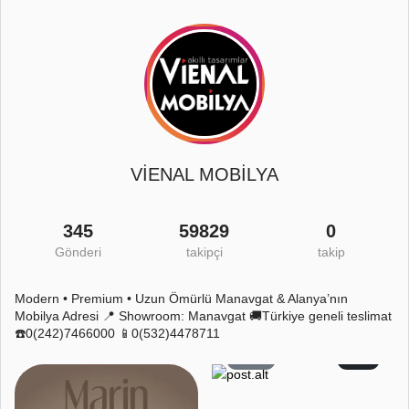
VİENAL MOBİLYA
345
59829
0
Gönderi
takipçi
takip
Modern • Premium • Uzun Ömürlü Manavgat & Alanya’nın
Mobilya Adresi 📍 Showroom: Manavgat 🚚Türkiye geneli teslimat
☎️0(242)7466000 📱0(532)4478711
59
2