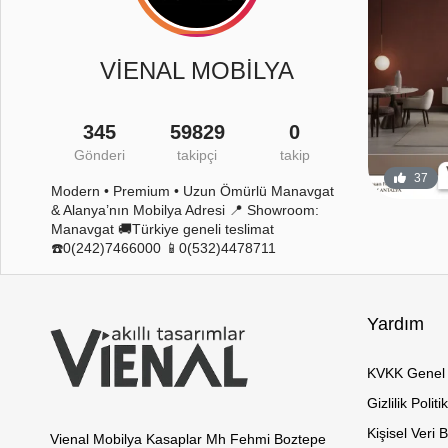
VİENAL MOBİLYA
345
59829
0
Gönderi
takipçi
takip
44
12
37
Modern • Premium • Uzun Ömürlü Manavgat
& Alanya’nın Mobilya Adresi 📍 Showroom:
Manavgat 🚚Türkiye geneli teslimat
☎️0(242)7466000 📱0(532)4478711
Yardım
KVKK Genel 
Gizlilik Politi
Kişisel Veri 
Vienal Mobilya Kasaplar Mh Fehmi Boztepe