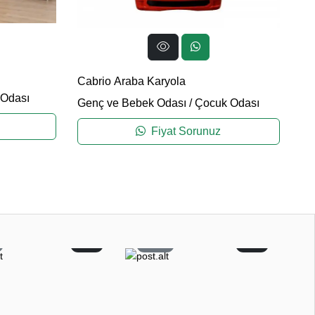
Co
Cabrio Araba Karyola
Ge
Odası
Genç ve Bebek Odası
/
Çocuk Odası
Fiyat Sorunuz
0
15
0