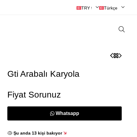
Hayallerinizi Gerçekleştirin
🛒 O
TRY ₺ | Türk Lirası
Türkçe
Gti Arabalı Karyola
Fiyat Sorunuz
Whatsapp
Şu anda
13
kişi bakıyor