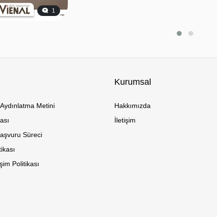
1
Kurumsal
Aydınlatma Metini
Hakkımızda
kası
İletişim
Başvuru Süreci
tikası
im Politikası