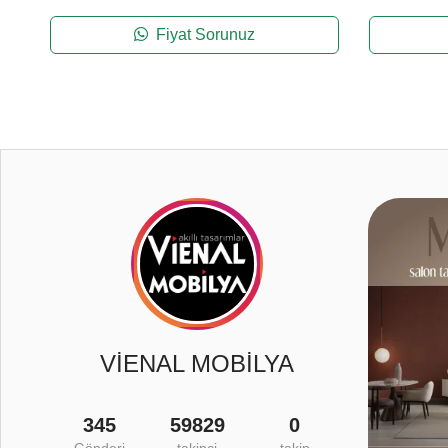
Fiyat Sorunuz
0
VİENAL MOBİLYA
345
59829
0
Gönderi
takipçi
takip