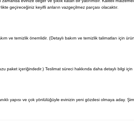
ı zamanda evinize değer ve şıklık katan bir yatırımdır. Kaliteli malzemel
rlikte geçireceğiniz keyifli anların vazgeçilmez parçası olacaktır.
ım ve temizlik önemlidir. (Detaylı bakım ve temizlik talimatları için ürün
zu paket içeriğindedir.) Teslimat süreci hakkında daha detaylı bilgi için m
nıklı yapısı ve çok yönlülüğüyle evinizin yeni gözdesi olmaya aday. Şimd