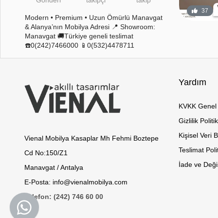
44
12
37
Modern • Premium • Uzun Ömürlü Manavgat
& Alanya’nın Mobilya Adresi 📍 Showroom:
Manavgat 🚚Türkiye geneli teslimat
☎️0(242)7466000 📱0(532)4478711
Yardım
KVKK Genel 
Gizlilik Politi
Kişisel Veri 
Vienal Mobilya Kasaplar Mh Fehmi Boztepe
Teslimat Poli
Cd No:150/Z1
İade ve Değiş
Manavgat / Antalya
E-Posta: info@vienalmobilya.com
Telefon: (242) 746 60 00