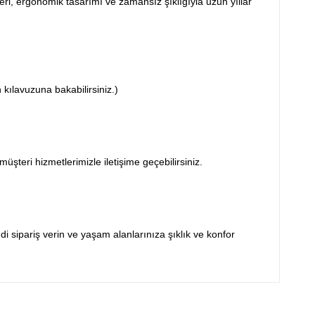
eri, ergonomik tasarımı ve zamansız şıklığıyla uzun yıllar
 kılavuzuna bakabilirsiniz.)
üşteri hizmetlerimizle iletişime geçebilirsiniz.
i sipariş verin ve yaşam alanlarınıza şıklık ve konfor