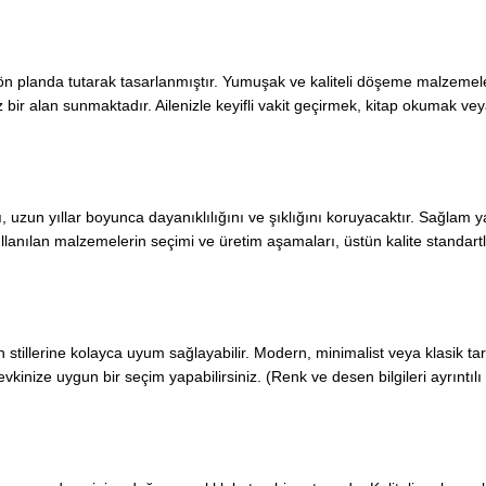
ön planda tutarak tasarlanmıştır. Yumuşak ve kaliteli döşeme malzemel
 bir alan sunmaktadır. Ailenizle keyifli vakit geçirmek, kitap okumak veya
uzun yıllar boyunca dayanıklılığını ve şıklığını koruyacaktır. Sağlam yapısı
lanılan malzemelerin seçimi ve üretim aşamaları, üstün kalite standartla
 stillerine kolayca uyum sağlayabilir. Modern, minimalist veya klasik ta
evkinize uygun bir seçim yapabilirsiniz. (Renk ve desen bilgileri ayrıntılı