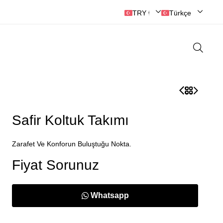
🛒 Online Alışveriş İmkanı - Tüm Dünyada Teslimat
TRY ₺ | Türk Lirası
Türkçe
Safir Koltuk Takımı
Zarafet Ve Konforun Buluştuğu Nokta.
Fiyat Sorunuz
Whatsapp