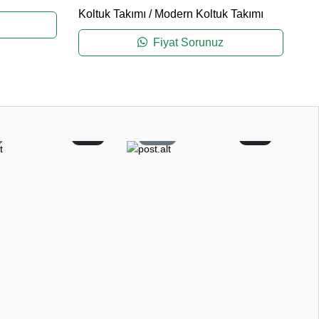
Koltuk Takımı
/
Modern Koltuk Takımı
Ko
Fiyat Sorunuz
0
15
0