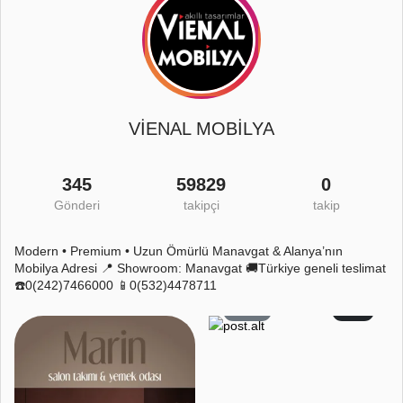
VİENAL MOBİLYA
345
59829
0
Gönderi
takipçi
takip
Modern • Premium • Uzun Ömürlü Manavgat & Alanya’nın
Mobilya Adresi 📍 Showroom: Manavgat 🚚Türkiye geneli teslimat
☎️0(242)7466000 📱0(532)4478711
59
2