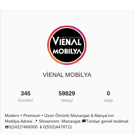
VİENAL MOBİLYA
345
59829
0
Gönderi
takipçi
takip
Modern • Premium • Uzun Ömürlü Manavgat & Alanya’nın
Mobilya Adresi 📍 Showroom: Manavgat 🚚Türkiye geneli teslimat
☎️0(242)7466000 📱0(532)4478711