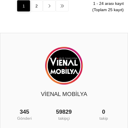
1
-
24
arası kayıt
1
2
(Toplam
25
kayıt)
VİENAL MOBİLYA
345
59829
0
Gönderi
takipçi
takip