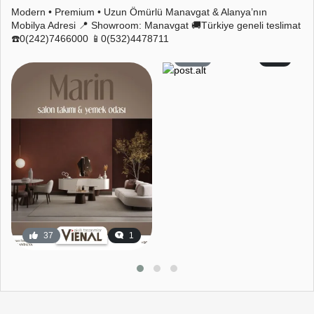
Modern • Premium • Uzun Ömürlü Manavgat & Alanya’nın
Mobilya Adresi 📍 Showroom: Manavgat 🚚Türkiye geneli teslimat
☎️0(242)7466000 📱0(532)4478711
59
2
37
1