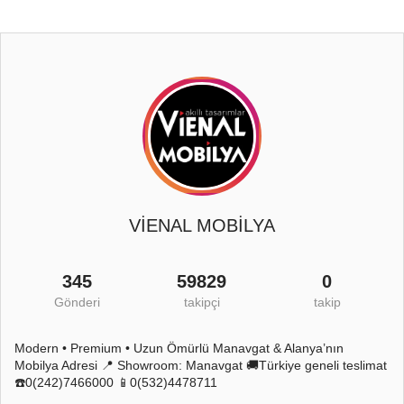
VİENAL MOBİLYA
345
59829
0
Gönderi
takipçi
takip
Modern • Premium • Uzun Ömürlü Manavgat & Alanya’nın
Mobilya Adresi 📍 Showroom: Manavgat 🚚Türkiye geneli teslimat
☎️0(242)7466000 📱0(532)4478711